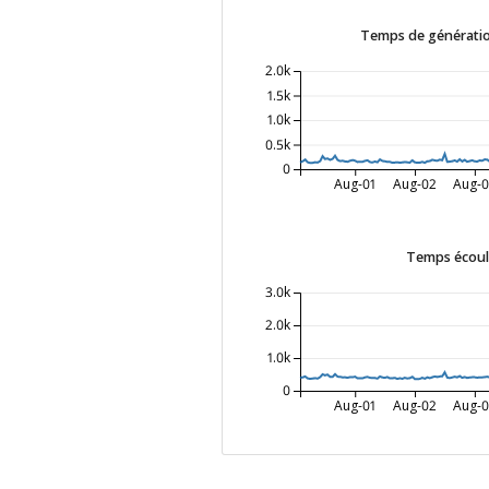
Temps de génératio
2.0k
1.5k
1.0k
0.5k
0
Aug-01
Aug-02
Aug-
Temps écoulé
3.0k
2.0k
1.0k
0
Aug-01
Aug-02
Aug-