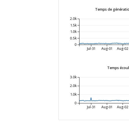
Temps de génératio
2.0k
1.5k
1.0k
0.5k
0
Jul-31
Aug-01
Aug-02
Temps écoulé
3.0k
2.0k
1.0k
0
Jul-31
Aug-01
Aug-02