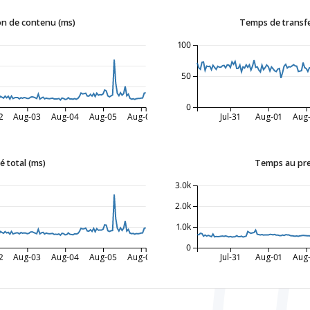
n de contenu (ms)
Temps de transfe
100
50
0
2
Aug-03
Aug-04
Aug-05
Aug-06
Jul-31
Aug-01
Aug
 total (ms)
Temps au pre
3.0k
2.0k
1.0k
0
2
Aug-03
Aug-04
Aug-05
Aug-06
Jul-31
Aug-01
Aug