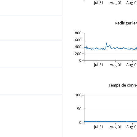
Jul-31
Aug-01
Aug-0
Rediriger le
800
600
400
200
0
Jul-31
Aug-01
Aug-0
Temps de conne
100
50
0
Jul-31
Aug-01
Aug-0