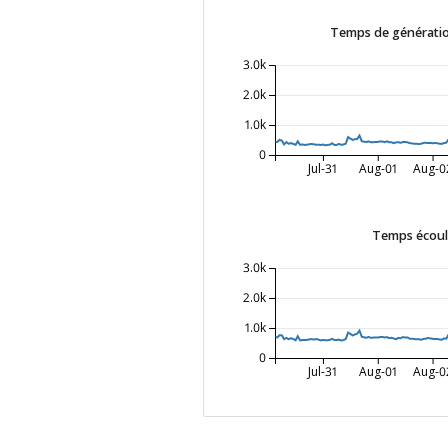
Temps de génératio
3.0k
2.0k
1.0k
0
Jul-31
Aug-01
Aug-0
Temps écoulé
3.0k
2.0k
1.0k
0
Jul-31
Aug-01
Aug-0