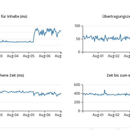
für Inhalte (ms)
Übertragungszei
100
50
0
03
Aug-04
Aug-05
Aug-06
Aug-07
Aug-01
Aug-02
Aug
hene Zeit (ms)
Zeit bis zum 
600
400
200
0
03
Aug-04
Aug-05
Aug-06
Aug-07
Aug-01
Aug-02
Aug