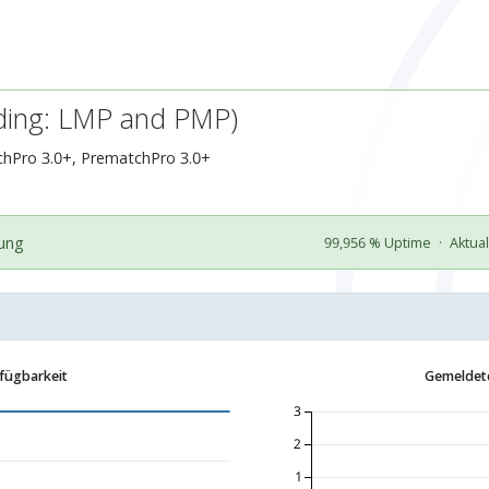
uding: LMP and PMP)
tchPro 3.0+, PrematchPro 3.0+
gung
99,956 % Uptime
·
Aktual
fügbarkeit
Gemeldete
3
2
1