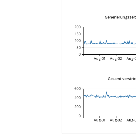
Generierungszeit 
200
150
100
50
0
Aug-01
Aug-02
Aug-
Gesamt verstric
600
400
200
0
Aug-01
Aug-02
Aug-