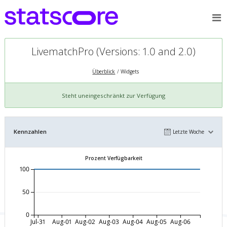
LivematchPro (Versions: 1.0 and 2.0)
Überblick
Widgets
Steht uneingeschränkt zur Verfügung
Kennzahlen
Letzte Woche
Prozent Verfügbarkeit
100
50
0
Jul-31
Aug-01
Aug-02
Aug-03
Aug-04
Aug-05
Aug-06